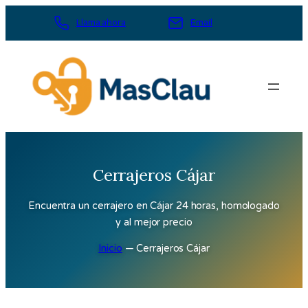
Saltar
Llama ahora
Email
al
contenido
Cerrajeros Cájar
Encuentra un cerrajero en Cájar 24 horas, homologado
y al mejor precio
Inicio
—
Cerrajeros Cájar