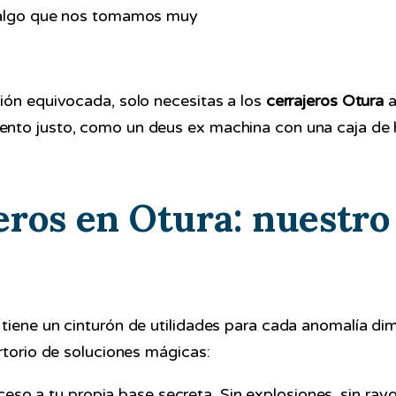
s algo que nos tomamos muy
ión equivocada, solo necesitas a los
cerrajeros Otura
a
nto justo, como un deus ex machina con una caja de h
eros en Otura: nuestro
tiene un cinturón de utilidades para cada anomalía di
rtorio de soluciones mágicas:
so a tu propia base secreta. Sin explosiones, sin rayo