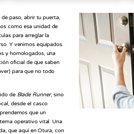
 de paso, abrir tu puerta,
mos como esa unidad de
ulas para arreglar la
rso. Y venimos equipados.
dos y homologados, una
ción oficial de que saben
over) para que no todo
lido de
Blade Runner
, sino
ocal, desde el casco
Comprendemos que un
tema operativo vital. Una
ida, que aquí en Otura, con