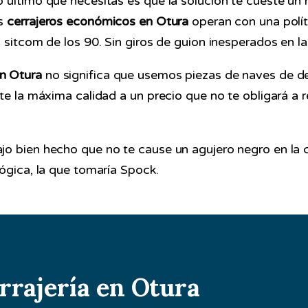
 último que necesitas es que la solución te cueste un
os
cerrajeros económicos en Otura
operan con una polít
 sitcom de los 90. Sin giros de guion inesperados en la
n Otura
no significa que usemos piezas de naves de des
te la máxima calidad a un precio que no te obligará a r
o bien hecho que no te cause un agujero negro en la c
lógica, la que tomaría Spock.
errajería en Otura