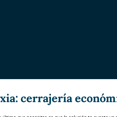
axia: cerrajería econó