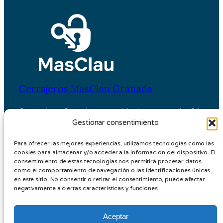
Cerrajeros MasClau Granada
Cerrajería en Granada con servicio de emergencias 24
Gestionar consentimiento
horas.
Para ofrecer las mejores experiencias, utilizamos tecnologías como las
cookies para almacenar y/o acceder a la información del dispositivo. El
Aviso Legal
consentimiento de estas tecnologías nos permitirá procesar datos
Política de Privacidad
como el comportamiento de navegación o las identificaciones únicas
en este sitio. No consentir o retirar el consentimiento, puede afectar
Política de Cookies
negativamente a ciertas características y funciones.
Aceptar