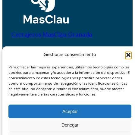
Cerrajeros MasClau Granada
Cerrajería en Granada con servicio de emergencias 24
Gestionar consentimiento
horas.
Para ofrecer las mejores experiencias, utilizamos tecnologías como las
cookies para almacenar y/o acceder a la información del dispositivo. El
Aviso Legal
consentimiento de estas tecnologías nos permitirá procesar datos
Política de Privacidad
como el comportamiento de navegación o las identificaciones únicas
en este sitio. No consentir o retirar el consentimiento, puede afectar
Política de Cookies
negativamente a ciertas características y funciones.
Aceptar
© Cerrajeros Granada MasClau – Todos los Derechos
Reservados
Denegar